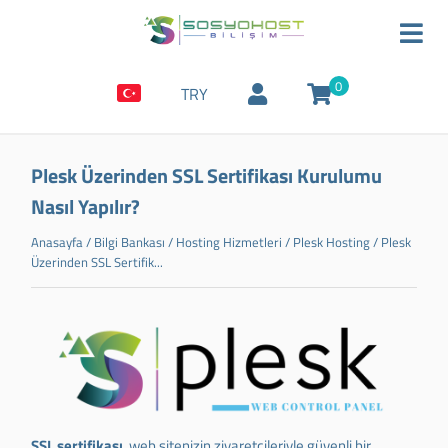
0
TRY
Plesk Üzerinden SSL Sertifikası Kurulumu
Nasıl Yapılır?
Anasayfa
/
Bilgi Bankası
/
Hosting Hizmetleri
/
Plesk Hosting
/
Plesk
Üzerinden SSL Sertifik...
SSL sertifikası
, web sitenizin ziyaretçileriyle güvenli bir