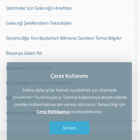
İşletmeler İçin Geleceğin Anahtarı
Geleceği Şekillendiren Teknolojiler
Girişimciliğe Yeni Başlarken Bilmeniz Gereken Temel Bilgiler
Başarıya Giden Yol
İşletmeler İçin Yeni Çağ
Çerez Kullanımı
İş Sürekliliğinizi Güvence Altına Alın
Sizlere daha iyi bir hizmet sunabilmek için sitemizde
çerezlerden faydalanıyoruz. Sitemizi kullanmaya devam ederek
Dijital Dünyanın Kalbi
çerezleri kullanmamıza izin vermiş olursunuz. Detaylı bilgi için
Çerez Politikamızı
inceleyebilirsiniz.
Web Hosting Nedir?
Tamam