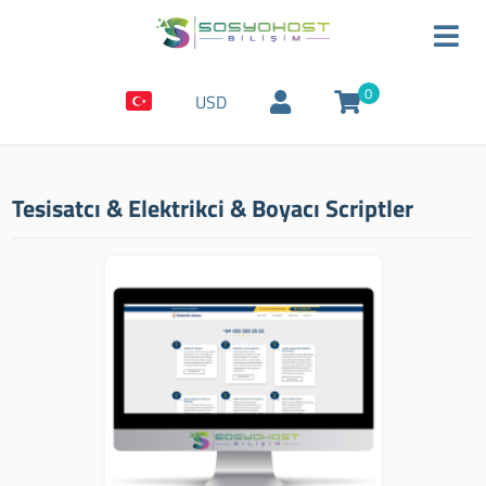
0
USD
Tesisatcı & Elektrikci & Boyacı Scriptler