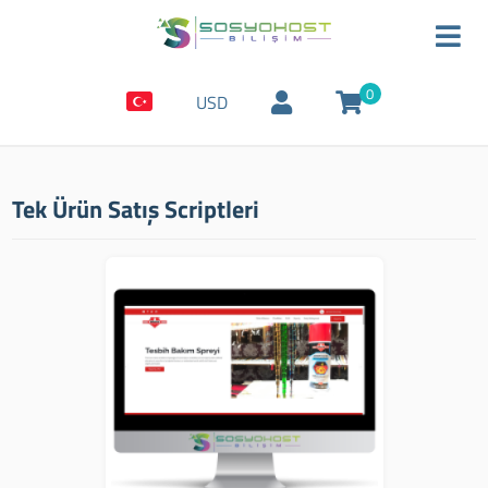
0
USD
Tek Ürün Satış Scriptleri