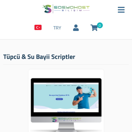
0
TRY
Tüpcü & Su Bayii Scriptler